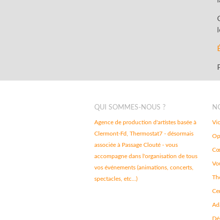
QUI SOMMES-NOUS ?
N
Agence de production d'artistes basée à
Vi
Clermont-Fd, Thermostat7 - désormais
Op
associée à Passage Clouté - vous
Cœ
accompagne dans l'organisation de tous
Vou
vos événements (animations, concerts,
Th
spectacles, etc...)
Ce
Ad
Dé