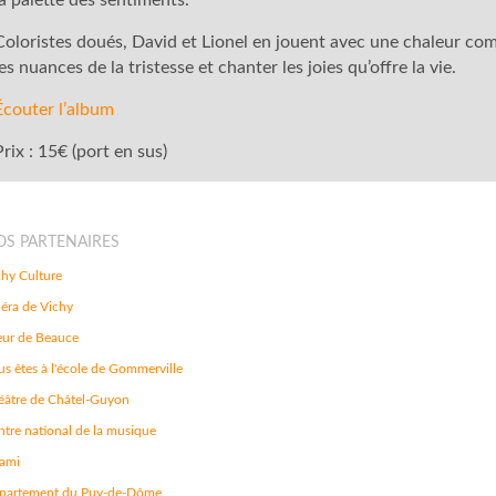
la palette des sentiments.
Coloristes doués, David et Lionel en jouent avec une chaleur co
les nuances de la tristesse et chanter les joies qu’offre la vie.
Écouter l’album
Prix : 15€ (port en sus)
OS PARTENAIRES
chy Culture
éra de Vichy
ur de Beauce
s êtes à l'école de Gommerville
éâtre de Châtel-Guyon
ntre national de la musique
ami
partement du Puy-de-Dôme