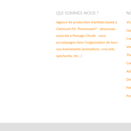
QUI SOMMES-NOUS ?
N
Agence de production d'artistes basée à
Vi
Clermont-Fd, Thermostat7 - désormais
Op
associée à Passage Clouté - vous
Cœ
accompagne dans l'organisation de tous
Vou
vos événements (animations, concerts,
Th
spectacles, etc...)
Ce
Ad
Dé
Fr
Pa