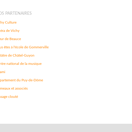
OS PARTENAIRES
chy Culture
éra de Vichy
ur de Beauce
s êtes à l'école de Gommerville
éâtre de Châtel-Guyon
ntre national de la musique
ami
partement du Puy-de-Dôme
émeaux et associés
ssage clouté